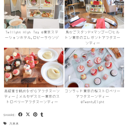
Twilight High Tea @東京ステ
鳥かごスタンド×マンゴー♡ヒル
ーションホテル,ロビーラウンジ
トン東京のエレガントアフタヌー
ンティー
高級車を眺めながらアフタヌーン
コンラッド東京の桜ストロベリー
ティー！メルセデスミー東京のス
アフタヌーンティー
トロベリーアフタヌーンティー
@TwentyEight
SHARE:
六本木