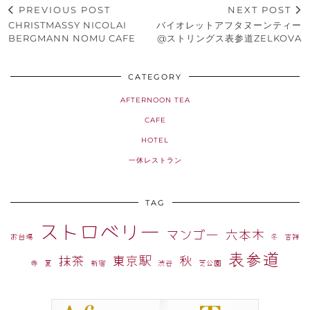
PREVIOUS POST
NEXT POST
CHRISTMASSY NICOLAI
バイオレットアフタヌーンティー
BERGMANN NOMU CAFE
@ストリングス表参道ZELKOVA
CATEGORY
AFTERNOON TEA
CAFE
HOTEL
一休レストラン
TAG
ストロベリー
マンゴー
六本木
お台場
冬
吉祥
表参道
抹茶
東京駅
秋
寺
夏
新宿
渋谷
芝公園